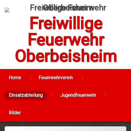
Skip
to
content
Freiwillige
Feuerwehr
Oberbeisheim
Home
Feuerwehrverein
Einsatzabteilung
Jugendfeuerwehr
Bilder